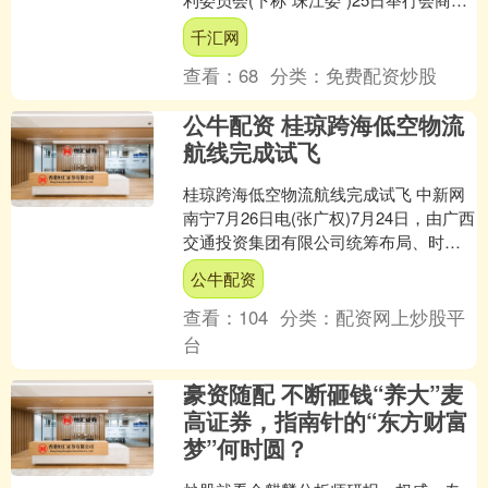
对台风“红霞”防御工作进行再部署、再
千汇网
落....
查看：
68
分类：
免费配资炒股
公牛配资 桂琼跨海低空物流
航线完成试飞
桂琼跨海低空物流航线完成试飞 中新网
南宁7月26日电(张广权)7月24日，由广西
交通投资集团有限公司统筹布局、时代
飞鹏科技有限公司提供技术支撑的桂琼
公牛配资
跨海低空物流....
查看：
104
分类：
配资网上炒股平
台
豪资随配 不断砸钱“养大”麦
高证券，指南针的“东方财富
梦”何时圆？