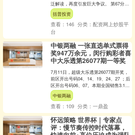
泛解读，再度引发巨大争议。 第67分
钟，瑞士队凭借恩多耶的进球扳平比
括普投资
分，掌握场上....
查看：
146
分类：
配资网上炒股平
台
中银两融 一张直选单式票得
奖947万余元，闵行购彩者喜
中大乐透第26077期一等奖
7月11日，超级大乐透第26077期开奖，
前区开出号码04、14、19、24、27 ；后
区开出号码06、07。本期全国销售3.18
亿元，为国家筹集彩票公益金1.....
中银两融
查看：
109
分类：
一鼎盈
怀远策略 世界杯｜专家点
评：慢节奏传控时代落幕，
快速向前+高位压迫成为强队