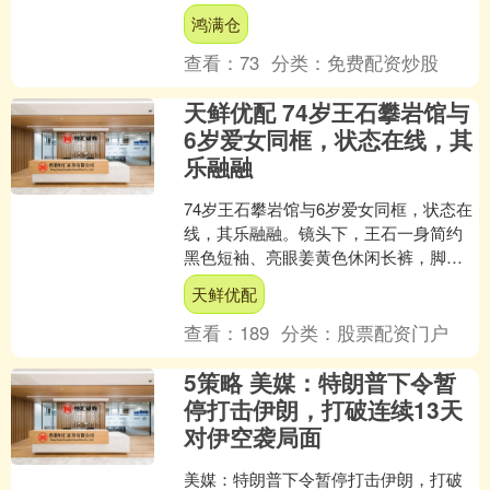
僵硬，连基础的王室礼仪都需要工作人
鸿满仓
员贴身提醒，频频闹出....
查看：
73
分类：
免费配资炒股
天鲜优配 74岁王石攀岩馆与
6岁爱女同框，状态在线，其
乐融融
74岁王石攀岩馆与6岁爱女同框，状态在
线，其乐融融。镜头下，王石一身简约
黑色短袖、亮眼姜黄色休闲长裤，脚踩
休闲拖鞋，穿搭潮流简约；虽已是古稀
天鲜优配
之年，身姿挺拔，精神....
查看：
189
分类：
股票配资门户
5策略 美媒：特朗普下令暂
停打击伊朗，打破连续13天
对伊空袭局面
美媒：特朗普下令暂停打击伊朗，打破