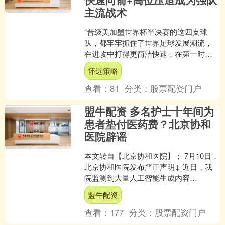
主流战术
“晋级美加墨世界杯半决赛的这四支球
队，都牢牢抓住了世界足球发展潮流，
在进攻中打得更简洁快速，在第一时间
完成向前输送，力求抓住对方防线混乱
怀远策略
的机会。此外，他们能够闯....
查看：
81
分类：
股票配资门户
盟牛配资 多名护士十年间为
患者垫付医药费？北京协和
医院辟谣
本文转自【北京协和医院】； 7月10日，
北京协和医院发布严正声明↓ 近日，我
院监测到大量人工智能生成内容
（AIGC），虚构我院多名护士十年间为
盟牛配资
患者垫付医药费等不....
查看：
177
分类：
股票配资门户