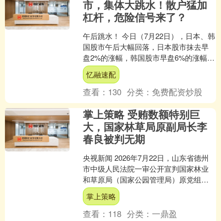
市，集体大跳水！散户猛加
杠杆，危险信号来了？
午后跳水！ 今日（7月22日），日本、韩
国股市午后大幅回落，日本股市抹去早
盘2%的涨幅，韩国股市早盘6%的涨幅也
几乎跌光。 市场分析人士指出，双重压
忆融速配
力导致日韩股....
查看：
130
分类：
免费配资炒股
掌上策略 受贿数额特别巨
大，国家林草局原副局长李
春良被判无期
央视新闻 2026年7月22日，山东省德州
市中级人民法院一审公开宣判国家林业
和草原局（国家公园管理局）原党组成
员、副局长李春良受贿、利用影响力受
掌上策略
贿案，对被告人李....
查看：
118
分类：
一鼎盈