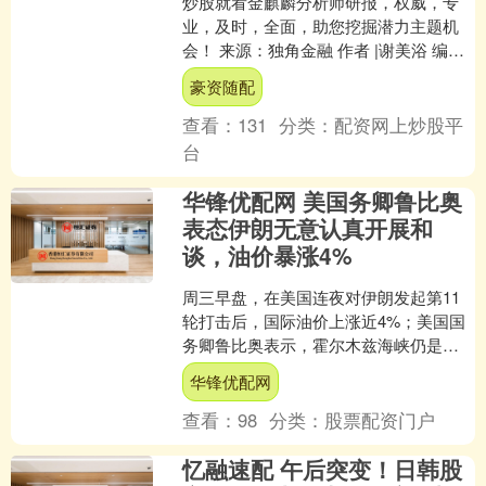
炒股就看金麒麟分析师研报，权威，专
业，及时，全面，助您挖掘潜力主题机
会！ 来源：独角金融 作者 |谢美浴 编辑 |
付影 ]article_adlist--> ....
豪资随配
查看：
131
分类：
配资网上炒股平
台
华锋优配网 美国务卿鲁比奥
表态伊朗无意认真开展和
谈，油价暴涨4%
周三早盘，在美国连夜对伊朗发起第11
轮打击后，国际油价上涨近4%；美国国
务卿鲁比奥表示，霍尔木兹海峡仍是双
方之间难以达成共识的症结。 美国东部
华锋优配网
时间清晨5点前不久....
查看：
98
分类：
股票配资门户
忆融速配 午后突变！日韩股