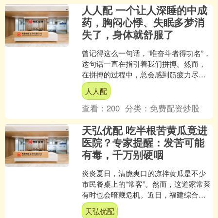
人人配 一个让人深睡的中成
药，胸闷心悸、失眠多梦消
失了，身体就舒服了
曾记得这么一句话，“唯奋斗者得功名”，
这句话一直在指引着我们拼搏。然而，
在拼搏的过程中，总会感到筋疲力尽、
疲惫不堪。然而，令人惊奇的是，即便
人人配
白天再疲劳，只要晚上....
查看：
200
分类：
免费配资炒股
天弘优配 吃半根苦黄瓜竟进
医院？专家提醒：发苦可能
有毒，千万别硬咽
炎炎夏日，清脆爽口的凉拌黄瓜是不少
市民餐桌上的“常客”。然而，这道家常菜
有时也会暗藏危机。近日，福建综合频
道报道了一起案例，一名男子吃了一盘
天弘优配
凉拌黄瓜，黄瓜是自家....