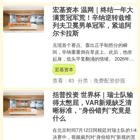
宏基资本 温网｜终结一年大
满贯冠军荒！辛纳逆转兹维
列夫卫冕男单冠军，紧追阿
尔卡拉斯
兑现首个赛点、轰出正手制胜分的瞬
间，辛纳重重倒在草皮上。此后，他坐
起身，低头平复翻涌的情绪。 2026年温
网男单决赛，世界第一辛纳以6比
宏基资本
7（7）、7比6（2）、....
查看：
83
分类：
免费配资炒股
括普投资 世界杯｜瑞士队输
得太憋屈，VAR新规缺乏清
晰标准，“身份错判”究竟是
什么
在北京时间7月12日阿根廷对瑞士队的1/4
决赛中，视频裁判对“身份错判”新规的宽