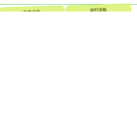
前海吉安
迪时策略
赢金配资网
途乐证券
添盈聚富
天鲜优配
鸿满仓
粤友钱
贵海国际
华楚新起点
牛壹佰
掌上策略
全部话题标签
关注 一鼎盈