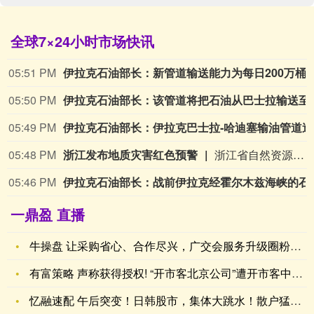
全球7×24小时市场快讯
05:51 PM
伊拉克石油部长：新管道输送能力为
05:50 PM
伊拉克石油部长：该管道将
05:49 PM
伊拉
05:48 PM
浙江发布地质灾害红色预警
浙江省自然资源厅、浙江省气象局2026年08月08日17时25分联合更新发布地质灾害气象风险红色预警：08月08日20时至08月09日20时，宁波市（海曙区、鄞州区、奉化区、象山县、宁海县、余姚市）、温州市（永嘉县、乐清市）、绍兴市（上虞区、新昌县、嵊州市）、台州市（椒江区、黄岩区、路桥区、三门县、天台县、仙居县、温岭市、临海市、玉环市）等部分地区地质灾害气象风险很高（红色预警）；杭州市（萧山区、富阳区）、宁波市（北仑区、镇海区）、温州市（鹿城区、龙湾区、瓯海区、洞头区、瑞安市）、绍兴市（越城区、柯桥区、诸暨市）、金华市（磐安县、东阳市）、丽水市（青田县、缙云县）等部分地区地质灾害气象风险高（橙色预警）。
05:46 PM
伊拉克石油部长：战前伊拉克
一鼎盈 直播
牛操盘 让采购省心、合作尽兴，广交会服务升级圈粉全球客商
有富策略 声称获得授权! “开市客北京公司”遭开市客中国打假
忆融速配 午后突变！日韩股市，集体大跳水！散户猛加杠杆，危险