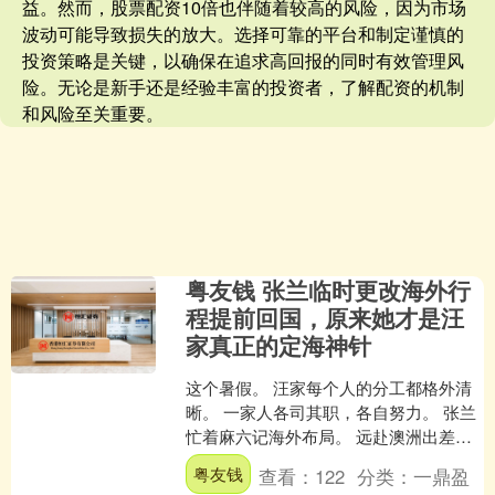
益。然而，股票配资10倍也伴随着较高的风险，因为市场
波动可能导致损失的放大。选择可靠的平台和制定谨慎的
投资策略是关键，以确保在追求高回报的同时有效管理风
险。无论是新手还是经验丰富的投资者，了解配资的机制
和风险至关重要。
粤友钱 张兰临时更改海外行
程提前回国，原来她才是汪
家真正的定海神针
这个暑假。 汪家每个人的分工都格外清
晰。 一家人各司其职，各自努力。 张兰
忙着麻六记海外布局。 远赴澳洲出差，
一待就是十几天。 开会、见合作伙伴、
粤友钱
查看：
122
分类：
一鼎盈
会见粉丝。 就....