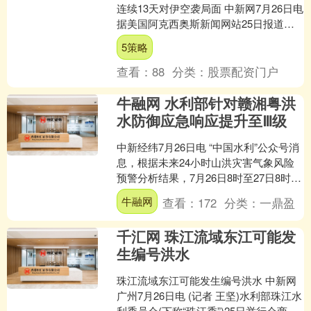
连续13天对伊空袭局面 中新网7月26日电
据美国阿克西奥斯新闻网站25日报道，
据两位知情人士透露，美国总统特朗普
5策略
24日命令美....
查看：
88
分类：
股票配资门户
牛融网 水利部针对赣湘粤洪
水防御应急响应提升至Ⅲ级
中新经纬7月26日电 “中国水利”公众号消
息，根据未来24小时山洪灾害气象风险
预警分析结果，7月26日8时至27日8时，
江西、湖南、广东三省连片区域的43个
牛融网
查看：
172
分类：
一鼎盈
县达....
千汇网 珠江流域东江可能发
生编号洪水
珠江流域东江可能发生编号洪水 中新网
广州7月26日电 (记者 王坚)水利部珠江水
利委员会(下称“珠江委”)25日举行会商，