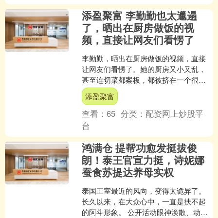
添盈聚富 李勤勤也太邋遢
了，晒出在厨房做饭的视
频，直接让网友们看愣了
李勤勤，晒出在厨房做饭的视频，直接
让网友们看愣了。​她的厨房又小又乱，
甚至连切菜都案板，都被挤在一个很小
的角落，旁边盆碗、杂物堆得满满当
添盈聚富
当，看起来连炒菜都施展不....
查看：
65
分类：
配资网上炒股平
台
鸿满仓 提帮功愈发挺拔俊
朗！泰王官宣力挺，诗妮娜
蚕食苏提达养母实权
泰国王室最近的风向，变得太诡异了。
长久以来，在大众心中，一直是扶不起
的阿斗形象。 公开活动眼神涣散、动作